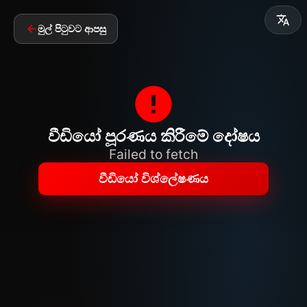
මුල් පිටුවට ආපසු
වීඩියෝ පූරණය කිරීමේ දෝෂය
Failed to fetch
වීඩියෝ විශ්ලේෂණය