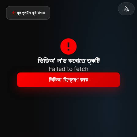
মূল পৃষ্ঠালৈ ঘূৰি যাওক
ভিডিঅ' ল'ড কৰোতে ত্ৰুটি
Failed to fetch
ভিডিঅ' বিশ্লেষণ কৰক