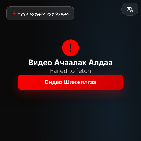
Нүүр хуудас руу буцах
Видео Ачаалах Алдаа
Failed to fetch
Видео Шинжилгээ