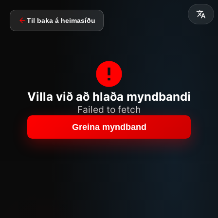
Til baka á heimasíðu
Villa við að hlaða myndbandi
Failed to fetch
Greina myndband