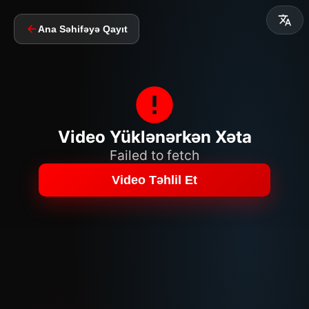
Ana Səhifəyə Qayıt
Video Yüklənərkən Xəta
Failed to fetch
Video Təhlil Et