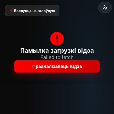
Вярнуцца на галоўную
Памылка загрузкі відэа
Failed to fetch
Прааналізаваць відэа