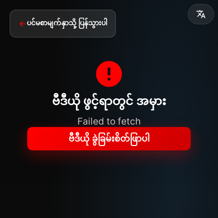
ပင်မစာမျက်နှာသို့ ပြန်သွားပါ
ဗီဒီယို ဖွင့်ရာတွင် အမှား
Failed to fetch
ဗီဒီယို ခွဲခြမ်းစိတ်ဖြာပါ