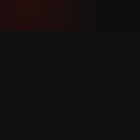
YouTube Super Thanks Counter
အသေးစိတ် စာရင်းအင်းများနှင့် ထိုးထွင်းသိမြင်မှု
များဖြင့် Super Thanks ကို ခြေရာခံပြီး
ခွဲခြမ်းစိတ်ဖြာပါ။
ထုတ်ကုန်