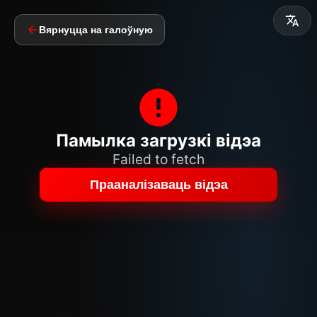
Вярнуцца на галоўную
Памылка загрузкі відэа
Failed to fetch
Прааналізаваць відэа