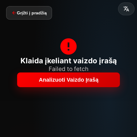
Grįžti į pradžią
Klaida įkeliant vaizdo įrašą
Failed to fetch
Analizuoti Vaizdo Įrašą