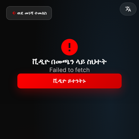
ወደ መነሻ ተመለስ
ቪዲዮ በመጫን ላይ ስህተት
Failed to fetch
ቪዲዮ ይተንትኑ