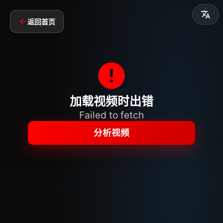
返回首页
加载视频时出错
Failed to fetch
分析视频