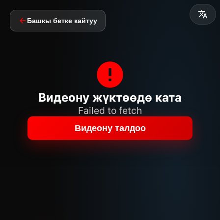
Башкы бетке кайтуу
Видеону жүктөөдө ката
Failed to fetch
Видеону талдоо