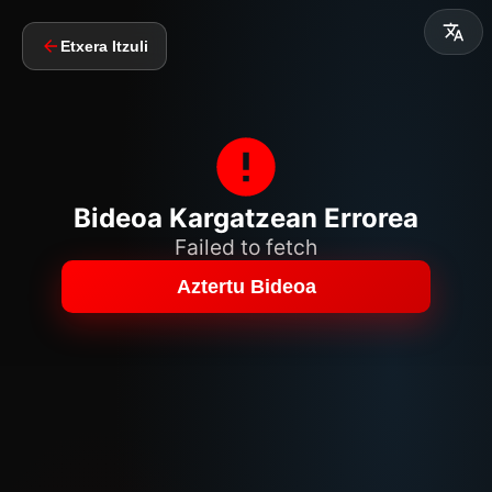
Etxera Itzuli
Bideoa Kargatzean Errorea
Failed to fetch
Aztertu Bideoa