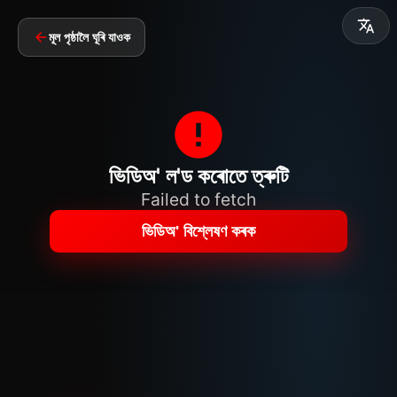
মূল পৃষ্ঠালৈ ঘূৰি যাওক
ভিডিঅ' ল'ড কৰোতে ত্ৰুটি
Failed to fetch
ভিডিঅ' বিশ্লেষণ কৰক