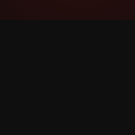
YouTube Super Thanks Counter
ዝርዝር ስታትስቲክስ እና ግንዛቤዎች ጋር Super Thanks
ይከታተሉ እና ይተንትኑ።
©
2026
YouTube Super Thanks ቆጣሪ። ሁሉም መብቶች 