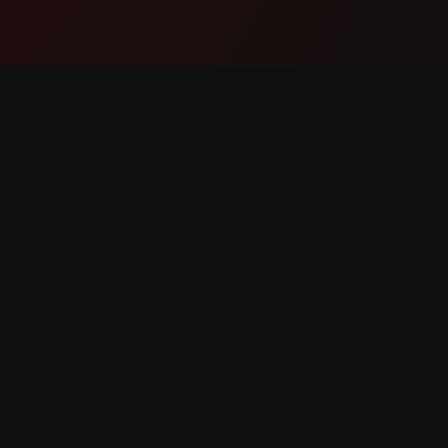
ምርት
ድጋፍ
ባህሪያት
አግኙን
እንዴት እንደሚሰራ
ስህተት ሪ
አውርድ
ባህሪ ጥያቄ
የተጠበቁ ናቸው።