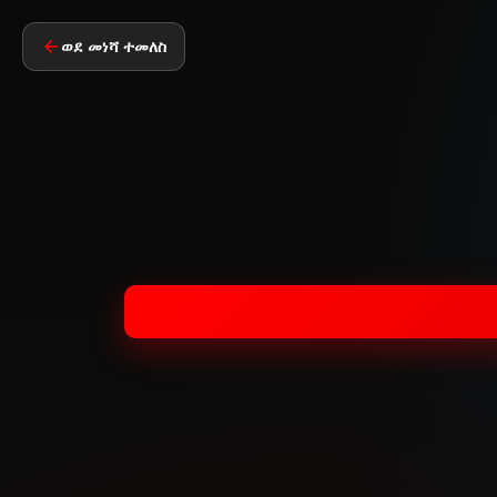
ወደ መነሻ ተመለስ