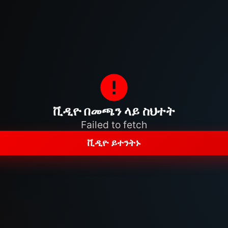
ቪዲዮ በመጫን ላይ ስህተት
Failed to fetch
ቪዲዮ ይተንትኑ