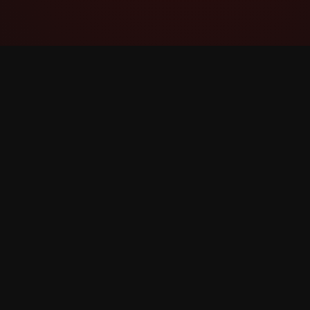
YouTube Super Thanks Counter
通过详细的统计数据和见解跟踪和分析 超级感
谢。
©
2026
YouTube 超级感谢 Counter。保留所有权利。