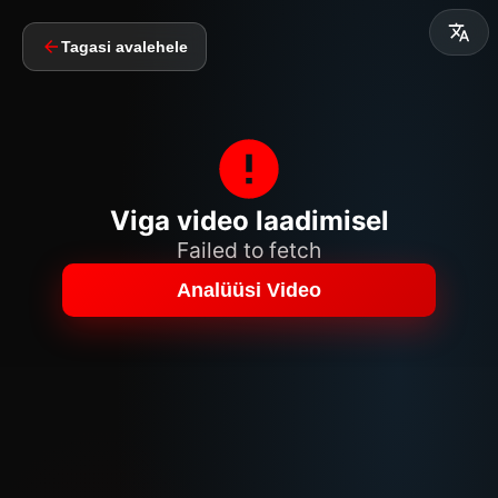
Tagasi avalehele
Viga video laadimisel
Failed to fetch
Analüüsi Video