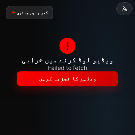
گھر واپس جائیں
ویڈیو لوڈ کرنے میں خرابی
Failed to fetch
ویڈیو کا تجزیہ کریں