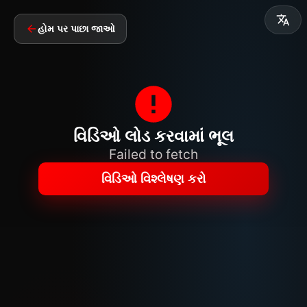
હોમ પર પાછા જાઓ
વિડિઓ લોડ કરવામાં ભૂલ
Failed to fetch
વિડિઓ વિશ્લેષણ કરો