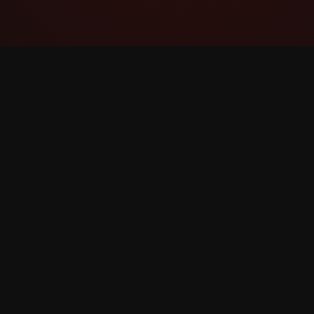
YouTube Super Thanks Counter
Відстежуйте та аналізуйте суперподяку з
детальною статистикою та інсайтами.
©
2026
YouTube суперподяку Лічильник. Всі права