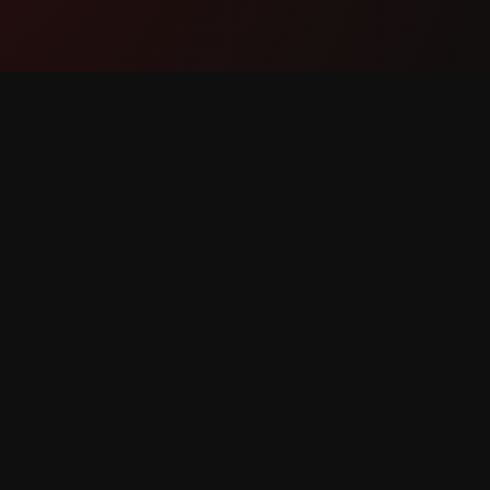
Продукт
Підтри
Функції
Зв'яжіт
Як це працює
Повідом
Завантажити
помилк
Запит фу
 захищені.