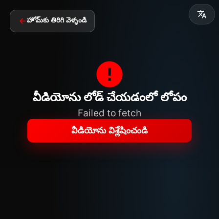
హోమ్‌కు తిరిగి వెళ్ళండి
వీడియోను లోడ్ చేయడంలో లోపం
Failed to fetch
వీడియోను విశ్లేషించండి