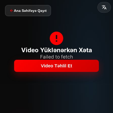
Ana Səhifəyə Qayıt
Video Yüklənərkən Xəta
Failed to fetch
Video Təhlil Et