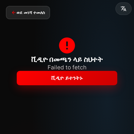
ወደ መነሻ ተመለስ
ቪዲዮ በመጫን ላይ ስህተት
Failed to fetch
ቪዲዮ ይተንትኑ