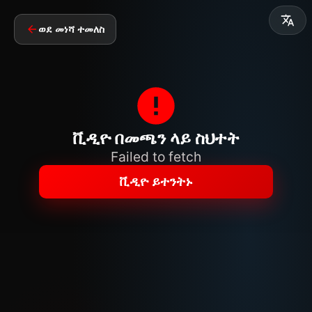
ወደ መነሻ ተመለስ
ቪዲዮ በመጫን ላይ ስህተት
Failed to fetch
ቪዲዮ ይተንትኑ