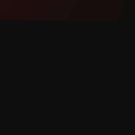
Producte
Suport
Funcions
Contacta
Com funciona
Informar
Descarregar
Sol·licit
drets reservats.