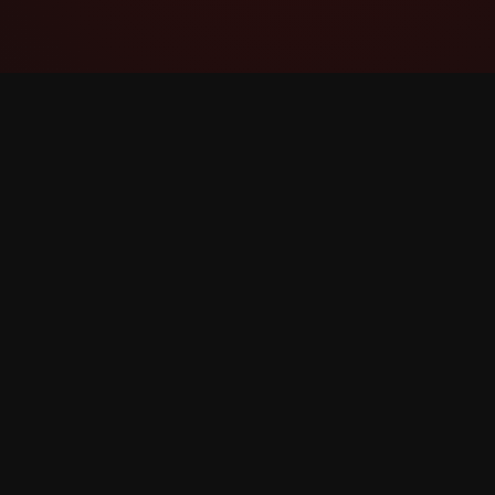
YouTube Super Thanks Counter
Fes seguiment i analitza Super Thanks amb
estadístiques detallades i informació.
©
2026
YouTube Super Thanks Comptador. Tots els 