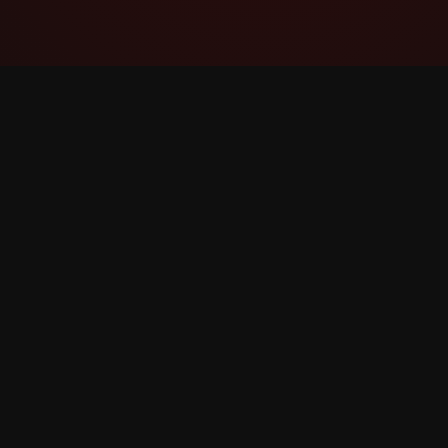
YouTube Super Thanks Counter
通过详细的统计数据和见解跟踪和分析 Super
Thanks。
©
2026
YouTube Super Thanks Counter。保留所