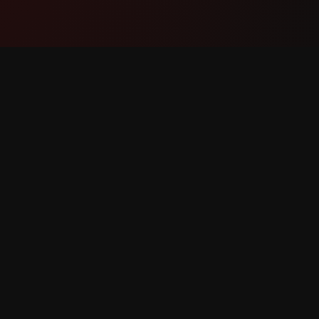
产品
支持
功能
联系我们
工作原理
报告错误
下载
功能请求
有权利。