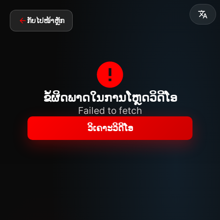
ກັບໄປໜ້າຫຼັກ
ຂໍ້ຜິດພາດໃນການໂຫຼດວິດີໂອ
Failed to fetch
ວິເຄາະວິດີໂອ