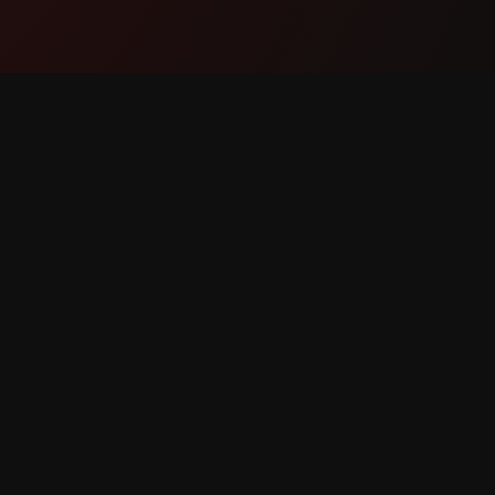
Producto
Soport
Funciones
Contáct
Cómo funciona
Reportar
Descargar
Solicitar
erechos reservados.