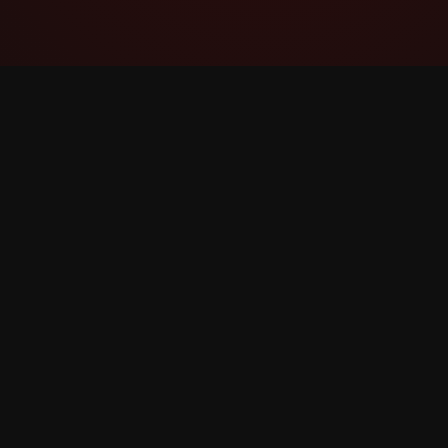
YouTube Super Thanks Counter
Rastrea y analiza Super Thanks con
estadísticas e información detallada.
©
2026
YouTube Super Thanks Counter. Todos los d