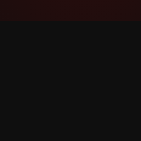
YouTube Super Thanks Counter
通过详细的统计数据和见解跟踪和分析 超级感
谢。
©
2026
YouTube 超级感谢 Counter。保留所有权利。