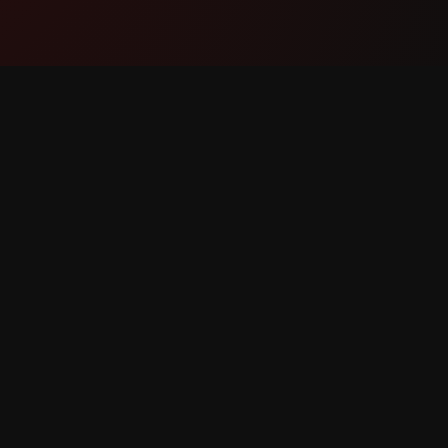
ផលិតផល
គាំទ្រ
មុខងារ
ទាក់ទងម
របៀបដែលវាដំណើរការ
រាយការណ៍
ទាញយក
ស្នើសុំមុខង
អស់។