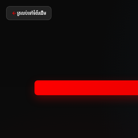
ត្រលប់ទៅទំព័រដើម