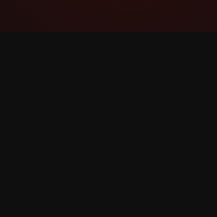
YouTube Super Thanks Counter
តាមដាន និងវិភាគ Super Thanks ជាមួយស្ថិតិលម្អិត និង
ការយល់ដឹង។
©
2026
YouTube Super Thanks Counter។ រក្សាសិទ្ធិទាំង