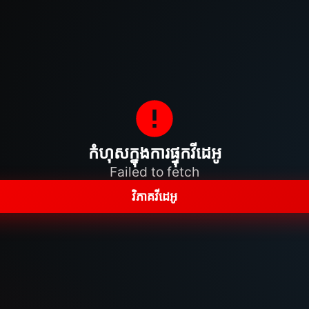
កំហុសក្នុងការផ្ទុកវីដេអូ
Failed to fetch
វិភាគវីដេអូ