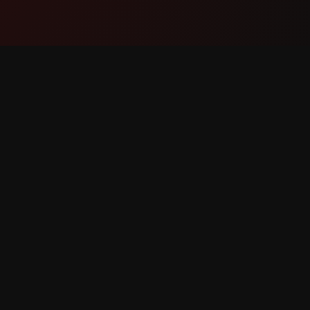
پشتیبانی
محصول
ماس با ما
ویژگی‌ها
ارش باگ
نحوه کار
ت ویژگی
دانلود
YouTube سپاس فراوان Counter. تمامی حقوق محفوظ است.