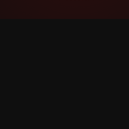
YouTube Super Thanks Counter
ردیابی و تجزیه و تحلیل سپاس فراوان با آمار و
بینش‌های تفصیلی.
©
2026