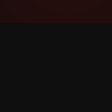
YouTube Super Thanks Counter
விரிவான புள்ளிவிவரங்கள் மற்றும்
நுண்ணறிவுகளுடன் Super Thanks ஐ
கண்காணிக்கவும் பகுப்பாய்வு செய்யவும்.