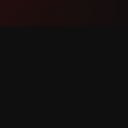
தயாரிப்பு
ஆதரவு
அம்சங்கள்
எங்களைத்
இது எவ்வாறு செயல்படுகிறது
கொள்ளுங
பதிவிறக்கவும்
பிழையைப் 
அம்ச கோ