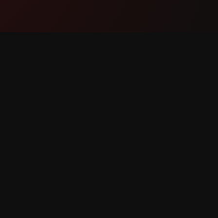
পণ্য
সহায়তা
বৈশিষ্ট্যসমূহ
যোগাযোগ কর
এটি কীভাবে কাজ করে
বাগ রিপোর্ট 
ডাউনলোড
বৈশিষ্ট্য অনু
িত।