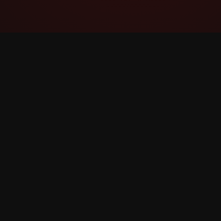
YouTube Super Thanks Counter
বিস্তারিত পরিসংখ্যান এবং অন্তর্দৃষ্টি সহ Super Thanks ট্র্যাক
এবং বিশ্লেষণ করুন।
©
2026
YouTube Super Thanks Counter। সর্বস্বত্ব সংরক্ষ