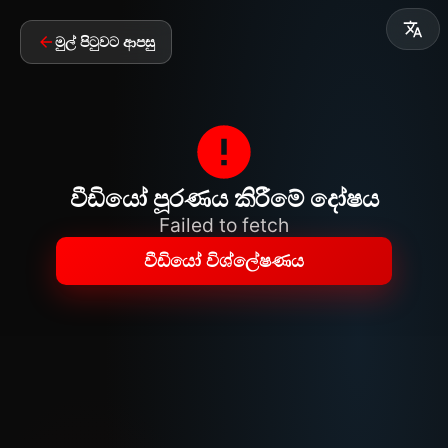
මුල් පිටුවට ආපසු
වීඩියෝ පූරණය කිරීමේ දෝෂය
Failed to fetch
වීඩියෝ විශ්ලේෂණය