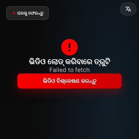
ଘରକୁ ଫେରନ୍ତୁ
ଭିଡିଓ ଲୋଡ୍ କରିବାରେ ତ୍ରୁଟି
Failed to fetch
ଭିଡିଓ ବିଶ୍ଳେଷଣ କରନ୍ତୁ