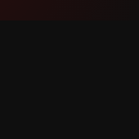
Producto
Soport
Funciones
Contáct
Cómo funciona
Reportar
Descargar
Solicitar
derechos reservados.