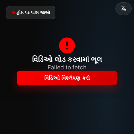
હોમ પર પાછા જાઓ
વિડિઓ લોડ કરવામાં ભૂલ
Failed to fetch
વિડિઓ વિશ્લેષણ કરો