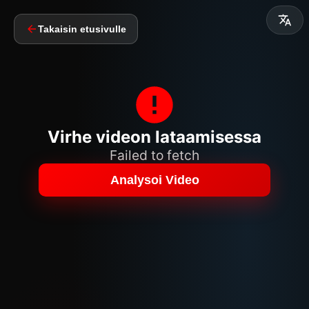
Takaisin etusivulle
Virhe videon lataamisessa
Failed to fetch
Analysoi Video