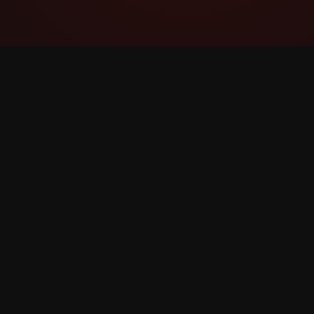
YouTube Super Thanks Counter
Rastrea y analiza Súper gracias con
estadísticas e información detallada.
©
2026
YouTube Súper gracias Counter. Todos los 