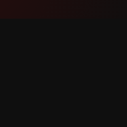
Producto
Soport
Funciones
Contáct
Cómo funciona
Reportar
Descargar
Solicitar
derechos reservados.