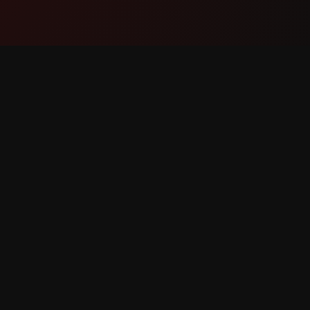
Produto
Suport
Recursos
Fale co
Como funciona
Reporta
Baixar
Solicita
eitos reservados.