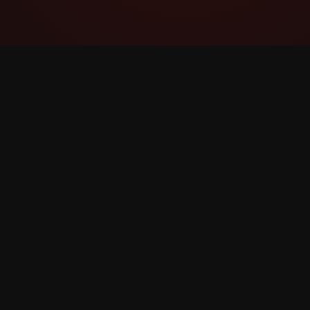
YouTube Super Thanks Counter
Rastreie e analise Valeu demais com
estatísticas e insights detalhados.
©
2026
YouTube Valeu demais Counter. Todos os dir