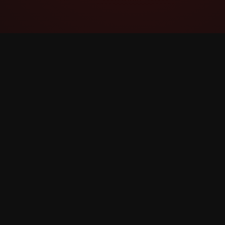
YouTube Super Thanks Counter
Suivez et analysez les Super Thanks avec des
statistiques et des informations détaillées.
©
2026
YouTube Super Thanks Counter. Tous droits