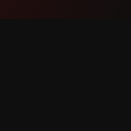
Produit
Assist
Fonctionnalités
Nous co
Comment ça marche
Signaler
Télécharger
Demand
fonction
 réservés.