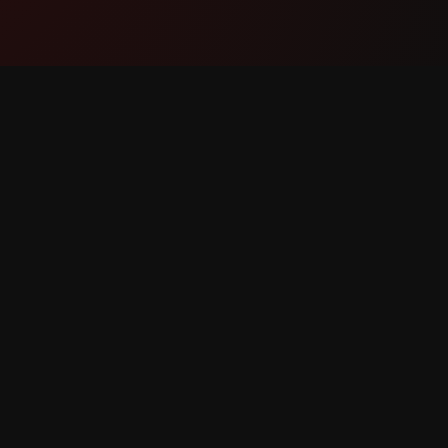
Proizvod
Podršk
Značajke
Kontakti
Kako funkcionira
Prijavite
Preuzmi
Zahtjev 
žana.