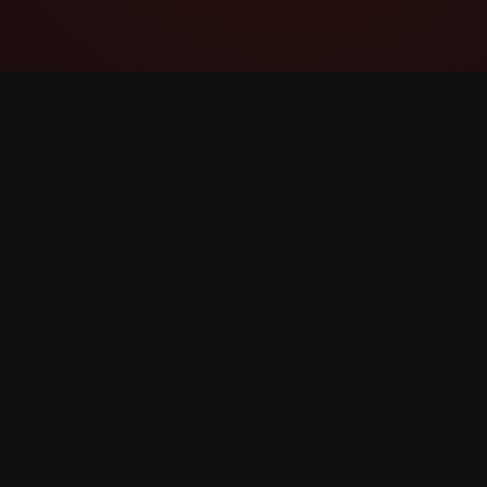
YouTube Super Thanks Counter
Pratite i analizirajte Superhvala s detaljnim
statistikama i uvidima.
©
2026
YouTube Superhvala Brojač. Sva prava zadr