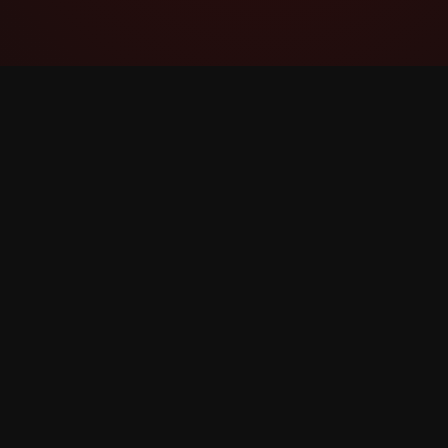
YouTube Super Thanks Counter
Izsekojiet un analizējiet Liels paldies ar
detalizētu statistiku un ieskatu.
©
2026
YouTube Liels paldies Counter. Visas tiesīb