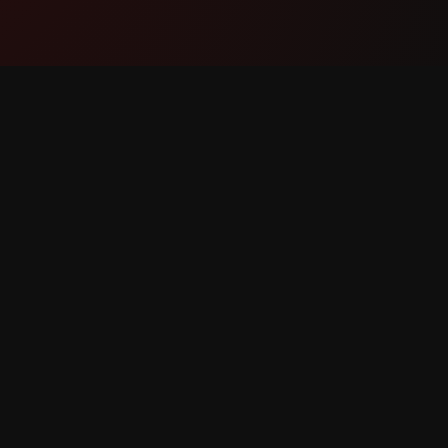
Produkts
Atbalst
Funkcijas
Saziniet
Kā tas darbojas
Ziņot pa
Lejupielādēt
Funkcija
as aizsargātas.