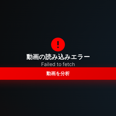
動画の読み込みエラー
Failed to fetch
動画を分析