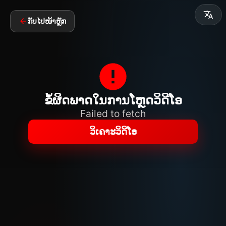
ກັບໄປໜ້າຫຼັກ
ຂໍ້ຜິດພາດໃນການໂຫຼດວິດີໂອ
Failed to fetch
ວິເຄາະວິດີໂອ