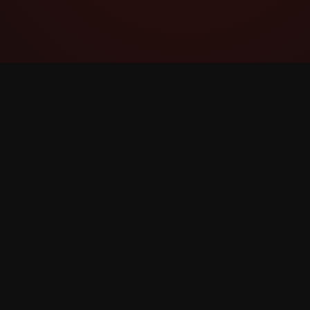
YouTube Super Thanks Counter
Отслеживайте и анализируйте
Суперспасибо с подробной статистикой и
аналитикой.