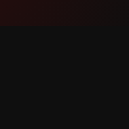
Продукт
Подде
Функции
Связать
Как это работает
Сообщит
Скачать
Запрос 