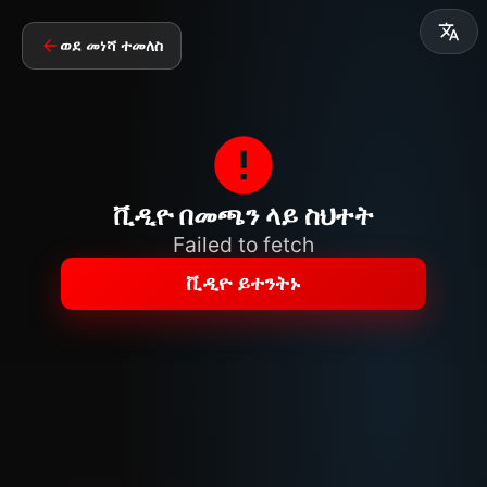
ወደ መነሻ ተመለስ
ቪዲዮ በመጫን ላይ ስህተት
Failed to fetch
ቪዲዮ ይተንትኑ