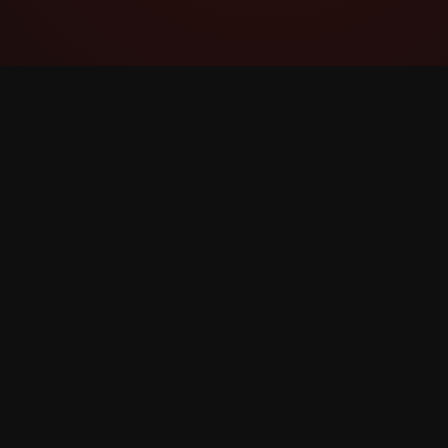
YouTube Super Thanks Counter
透過詳細的統計資料和見解追蹤和分析 Super
Thanks。
©
2026
YouTube Super Thanks 計數器。保留所有權