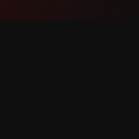
產品
支援
功能
聯絡我們
運作方式
回報錯誤
下載
功能請求
利。