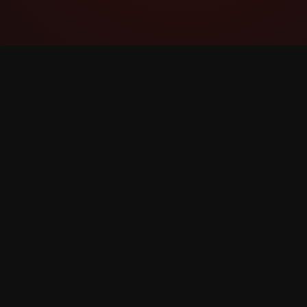
YouTube Super Thanks Counter
Śledź i analizuj superpodziękowanie ze
szczegółowymi statystykami i wglądami.
©
2026
YouTube superpodziękowanie Counter. Wsze