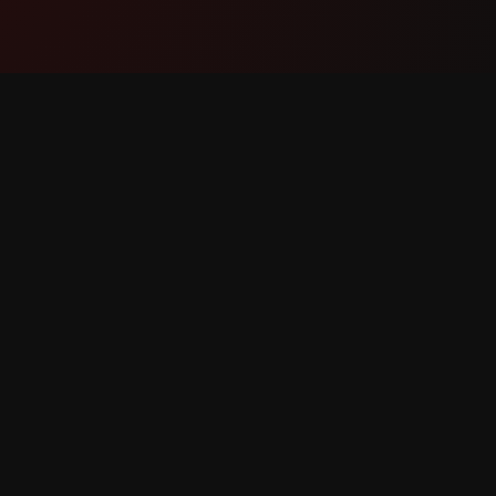
Produkt
Wsparc
Funkcje
Skontakt
Jak to działa
Zgłoś bł
Pobierz
Prośba o
lkie prawa zastrzeżone.