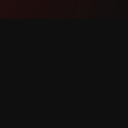
ಉತ್ಪನ್ನ
ಬೆಂಬಲ
ವೈಶಿಷ್ಟ್ಯಗಳು
ನಮ್ಮನ್ನು ಸ
ಇದು ಹೇಗೆ ಕೆಲಸ ಮಾಡುತ್ತದೆ
ಬಗ್ ವರದಿ
ಡೌನ್‌ಲೋಡ್
ವೈಶಿಷ್ಟ್ಯ ವ
ಾಯ್ದಿರಿಸಲಾಗಿದೆ.