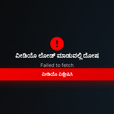
ವೀಡಿಯೊ ಲೋಡ್ ಮಾಡುವಲ್ಲಿ ದೋಷ
Failed to fetch
ವೀಡಿಯೊ ವಿಶ್ಲೇಷಿಸಿ