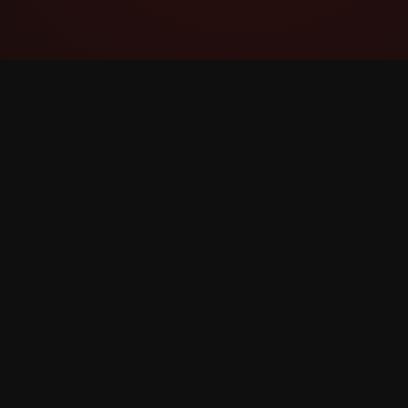
YouTube Super Thanks Counter
ವಿವರವಾದ ಅಂಕಿಅಂಶಗಳು ಮತ್ತು ಒಳನೋಟಗಳೊಂದಿಗೆ
Super Thanks ಅನ್ನು ಟ್ರ್ಯಾಕ್ ಮಾಡಿ ಮತ್ತು ವಿಶ್ಲೇಷಿಸಿ.
©
2026
YouTube Super Thanks ಕೌಂಟರ್. ಎಲ್ಲ ಹಕ್ಕುಗಳನ್ನು ಕ